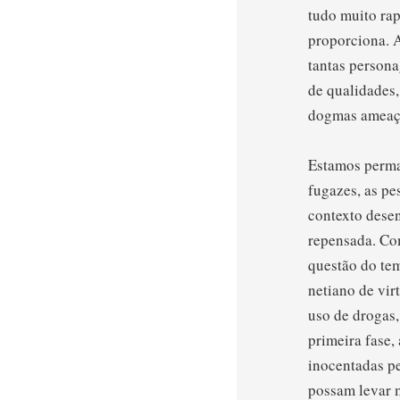
tudo muito ra
proporciona. 
tantas person
de qualidades,
dogmas ameaç
Estamos perma
fugazes, as pe
contexto dese
repensada. Co
questão do tem
netiano de vir
uso de drogas,
primeira fase,
inocentadas pe
possam levar m