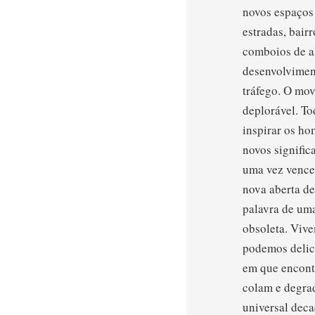
novos espaços 
estradas, bairr
comboios de al
desenvolviment
tráfego. O mov
deplorável. T
inspirar os ho
novos signific
uma vez vencer
nova aberta de
palavra de um
obsoleta. Viv
podemos delic
em que encont
colam e degra
universal deca