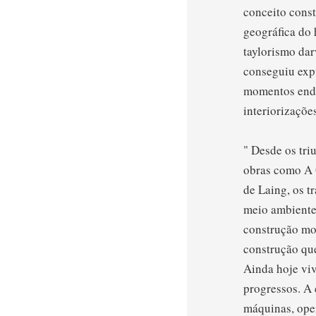
conceito const
geográfica do
taylorismo dar
conseguiu exp
momentos endé
interiorizaçõ
" Desde os tri
obras como A 
de Laing, os t
meio ambiente
construção mod
construção qu
Ainda hoje vi
progressos. A 
máquinas, oper