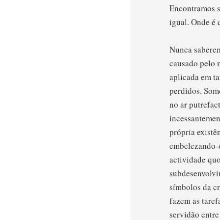
Encontramos s
igual. Onde é 
Nunca saberem
causado pelo m
aplicada em ta
perdidos. Som
no ar putrefac
incessantemen
própria exist
embelezando-o
actividade quo
subdesenvolvim
símbolos da cr
fazem as taref
servidão entre