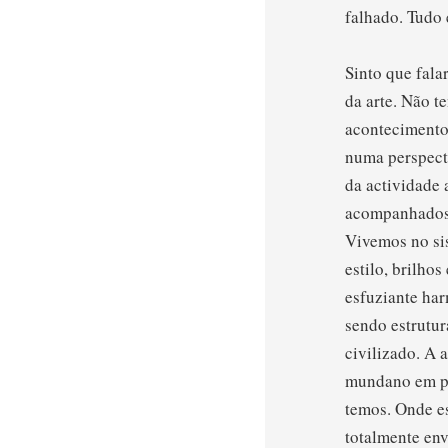
falhado. Tudo 
Sinto que fala
da arte. Não t
acontecimentos
numa perspecti
da actividade 
acompanhados 
Vivemos no sis
estilo, brilho
esfuziante ha
sendo estrutur
civilizado. A 
mundano em pr
temos. Onde es
totalmente en