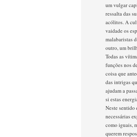
um vulgar capi
ressalta das s
acólitos. A cu
vaidade os esp
malabaristas d
outro, um bril
Todas as vítim
funções nos de
coisa que ante
das intrigas q
ajudam a passa
si estas energ
Neste sentido 
necessárias e
como iguais, 
querem respost