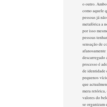
o outro. Ambo
como aquele q
pessoas já não
metafórica a n
por isso mesmo
pessoas tenham
sensação de co
afanosamente 
descarregado a
processo é ado
de identidade 
pequenos vício
que actualment
mera retórica,
valores do be
se organizam e