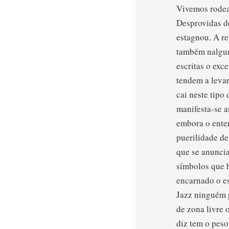
Vivemos rodead
Desprovidas de
estagnou. A re
também nalgum
escritas o exc
tendem a levar
cai neste tipo
manifesta-se a
embora o enten
puerilidade de
que se anuncia
símbolos que h
encarnado o es
Jazz ninguém p
de zona livre 
diz tem o peso 