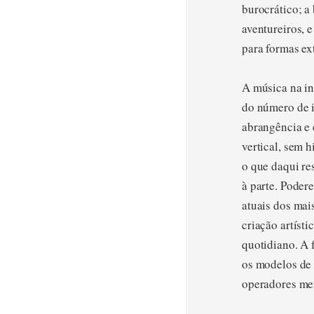
burocrático; a
aventureiros, 
para formas ext
A música na i
do número de i
abrangência e 
vertical, sem 
o que daqui re
à parte. Poder
atuais dos mais
criação artíst
quotidiano. A f
os modelos de 
operadores men