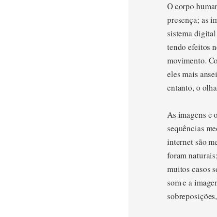
O corpo humano
presença; as i
sistema digita
tendo efeitos 
movimento. Com
eles mais anse
entanto, o olh
As imagens e 
sequências mec
internet são m
foram naturais
muitos casos 
som e a imagen
sobreposições,