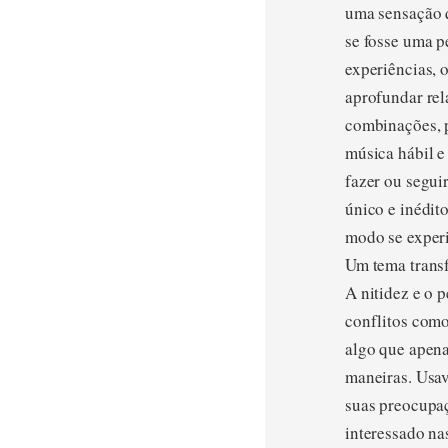
uma sensação q
se fosse uma p
experiências, 
aprofundar rel
combinações, p
música hábil e
fazer ou segui
único e inédit
modo se exper
Um tema transf
A nitidez e o 
conflitos como
algo que apena
maneiras. Usav
suas preocupaç
interessado na