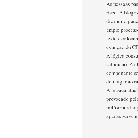
As pessoas pas
risco. A blogos
diz muito pouc
amplo processo
textos, coloca
extinção do CD
A lógica consu
saturação. A i
componente soc
deu lugar ao r
A música atual
provocado pela
indústria a la
apenas servem 