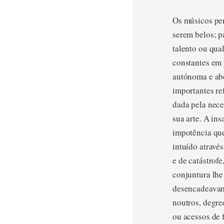
Os músicos per
serem belos; pa
talento ou qua
constantes em 
autónoma e abe
importantes re
dada pela nece
sua arte. A in
impotência que
intuído atravé
e de catástrof
conjuntura lhe
desencadeavam 
noutros, degre
ou acessos de 