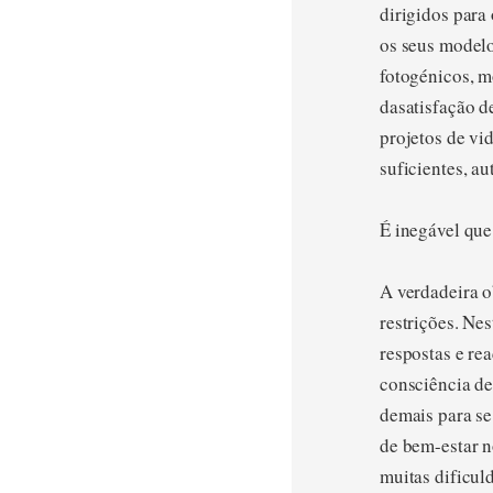
dirigidos par
os seus modelo
fotogénicos, m
dasatisfação d
projetos de vi
suficientes, au
É inegável que
A verdadeira o
restrições. Ne
respostas e re
consciência de
demais para se
de bem-estar n
muitas dificul