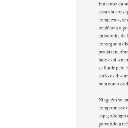
Em nome da sua
essa via conse
complexos, se 
tendência algo
enfadonha de fa
conseguem disf
produzem obras
lado está o me
se iludir pelo 
estão os discu
bem como os d
Ninguém se int
compromissos; 
espaço/tempo q
garantido a mé