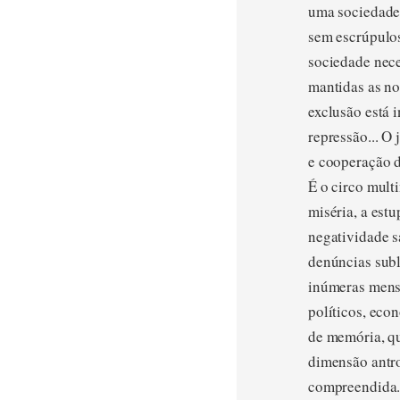
uma sociedade 
sem escrúpulos
sociedade nece
mantidas as no
exclusão está 
repressão... O
e cooperação 
É o circo mult
miséria, a est
negatividade s
denúncias subl
inúmeras mensa
políticos, eco
de memória, qu
dimensão antro
compreendida