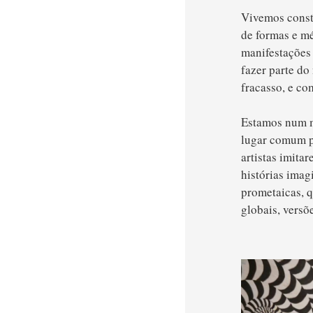
Vivemos const
de formas e mé
manifestações
fazer parte do
fracasso, e co
Estamos num mu
lugar comum p
artistas imita
histórias imag
prometaicas, q
globais, versõ