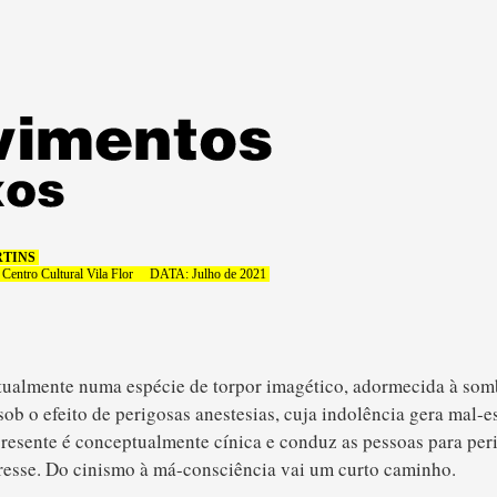
RTINS
 Centro Cultural Vila Flor
DATA: Julho de 2021
atualmente numa espécie de torpor imagético, adormecida à som
ob o efeito de perigosas anestesias, cuja indolência gera mal-e
presente é conceptualmente cínica e conduz as pessoas para per
resse. Do cinismo à má-consciência vai um curto caminho.