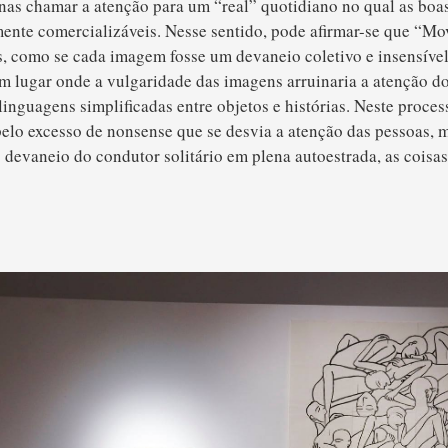
nas chamar a atenção para um “real” quotidiano no qual as boa
mente comercializáveis. Nesse sentido, pode afirmar-se que “M
s, como se cada imagem fosse um devaneio coletivo e insensíve
m lugar onde a vulgaridade das imagens arruinaria a atenção d
inguagens simplificadas entre objetos e histórias. Neste proce
elo excesso de nonsense que se desvia a atenção das pessoas, m
devaneio do condutor solitário em plena autoestrada, as coisa