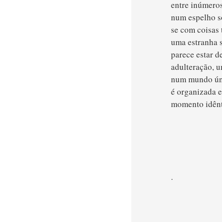
entre inúmeros
num espelho só
se com coisas 
uma estranha s
parece estar d
adulteração, u
num mundo únic
é organizada 
momento idênti
.