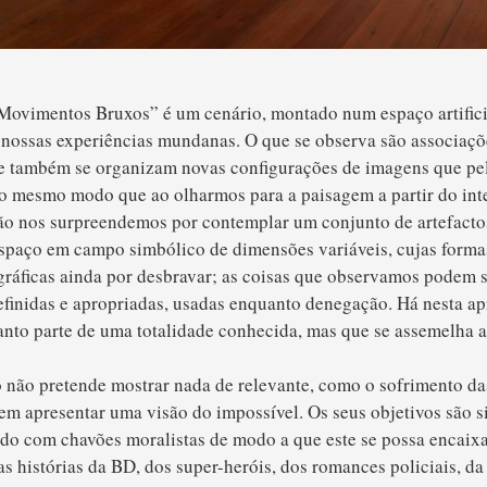
Movimentos Bruxos” é um cenário, montado num espaço artifici
 nossas experiências mundanas. O que se observa são associaçõ
ue também se organizam novas configurações de imagens que pe
do mesmo modo que ao olharmos para a paisagem a partir do int
ão nos surpreendemos por contemplar um conjunto de artefacto
espaço em campo simbólico de dimensões variáveis, cujas forma
ráficas ainda por desbravar; as coisas que observamos podem s
efinidas e apropriadas, usadas enquanto denegação. Há nesta a
nto parte de uma totalidade conhecida, mas que se assemelha a
 não pretende mostrar nada de relevante, como o sofrimento da
nem apresentar uma visão do impossível. Os seus objetivos são s
do com chavões moralistas de modo a que este se possa encaixa
as histórias da BD, dos super-heróis, dos romances policiais, da 