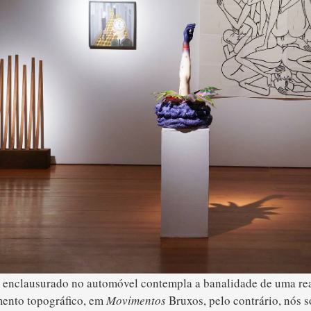
o enclausurado no automóvel contempla a banalidade de uma re
mento topográfico, em
Movimentos
Bruxos, pelo contrário, nós