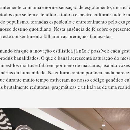
antemente com uma enorme sensação de esgotamento, uma este
todos que se tem estendido a todo o espectro cultural: tudo é m
 de populismo, tornadas espetáculo e entretenimento pelo exag
 nosso destino quotidiano. Nesta ausência de fé sobre o present
m este consentimento falharam as predições fantasistas.
ndo em que a inovação estilística já não é possível: cada ges
roduz banalidades. O que é banal acrescenta saturação do mesm
rem estilos mortos e falarem por meio de máscaras, usando vozes
inárias da humanidade. Na cultura contemporânea, nada parece 
ue durante muito tempo estiveram no nosso código genético cult
es brutalmente redutoras, pragmáticas e utilitárias de uma realid