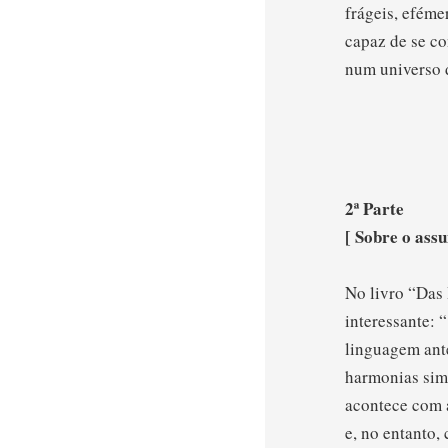
frágeis, eféme
capaz de se co
num universo 
2ª Parte
[ Sobre o ass
No livro “Das 
interessante: 
linguagem ante
harmonias simp
acontece com a
e, no entanto,