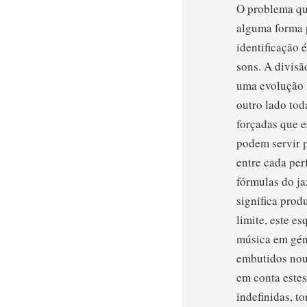
O problema que
alguma forma p
identificação 
sons. A divisã
uma evolução l
outro lado tod
forçadas que ex
podem servir p
entre cada per
fórmulas do ja
significa prod
limite, este e
música em gén
embutidos nout
em conta estes
indefinidas, t